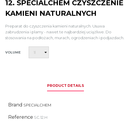
12. SPECIALCHEM CZYSZCZENIE
KAMIENI NATURALNYCH
Preparat do czyszczenia kamieni naturalnych. Usuwa
zabrudzenia i plamy - nawet te najbardziej uciążliwe. Do
stosowania na podłożach, murach, ogrodzeniach i podjazdach.
VOLUME
PRODUCT DETAILS
Brand
SPECIALCHEM
Reference
SC.12.H