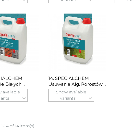
ECIALCHEM
14. SPECIALCHEM
e Białych
Usuwanie Alg, Porostów I
ów
Mchów
 available
Show available
iants
variants
1-14 of 14 item(s)