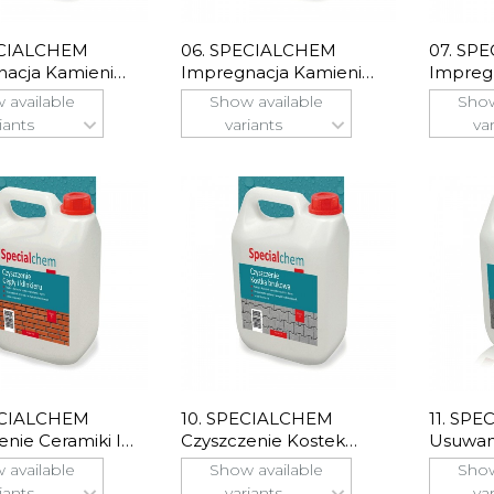
ECIALCHEM
06. SPECIALCHEM
07. SP
acja Kamieni
Impregnacja Kamieni
Impregn
nych
Naturalnych "mokry
Klinkie
 available
Show available
Show
Efekt"
iants
variants
va
ECIALCHEM
10. SPECIALCHEM
11. SP
enie Ceramiki I
Czyszczenie Kostek
Usuwan
rów
Brukowych
Olejow
 available
Show available
Show
iants
variants
va