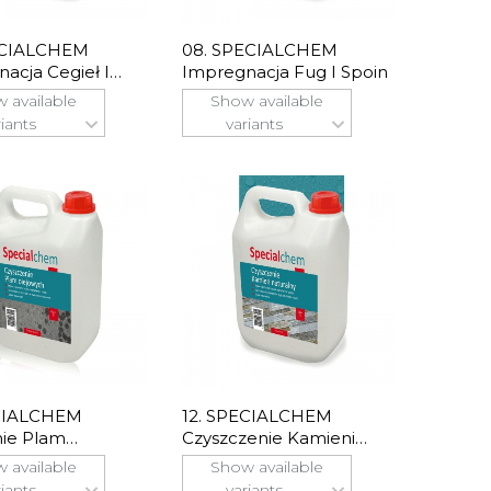
ECIALCHEM
08. SPECIALCHEM
acja Cegieł I
Impregnacja Fug I Spoin
rów
 available
Show available
riants
variants
ECIALCHEM
12. SPECIALCHEM
ie Plam
Czyszczenie Kamieni
ych
Naturalnych
 available
Show available
riants
variants