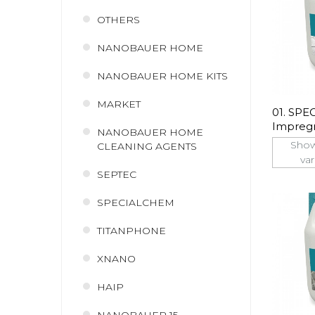
OTHERS
NANOBAUER HOME
NANOBAUER HOME KITS
MARKET
01. SP
Impregn
NANOBAUER HOME
Brukow
Show
CLEANING AGENTS
var
SEPTEC
SPECIALCHEM
TITANPHONE
XNANO
HAIP