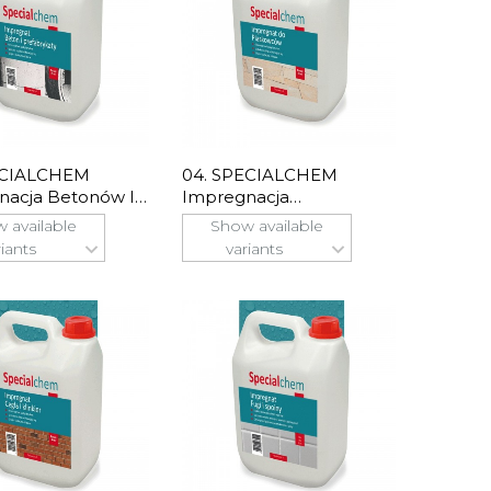
ECIALCHEM
04. SPECIALCHEM
nacja Betonów I
Impregnacja
rykatów
Piaskowców
 available
Show available
riants
variants