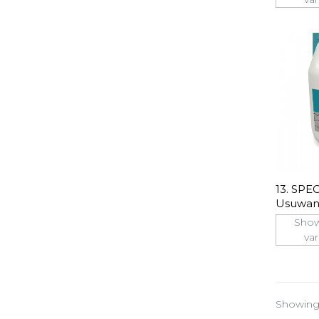
13. SP
Usuwani
Wykwit
Show
var
Showing 