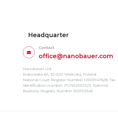
Headquarter
Contact
office@nanobauer.com
Nanobauer Ltd.
Krakowska 6A, 32-020 Wieliczka, Poland
National Court Register Number 0000947628; Tax
identification number: PL7492093323; National
Business Registry Number 520993346