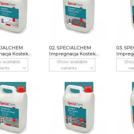
ECIALCHEM
02. SPECIALCHEM
03. SP
acja Kostek
Impregnacja Kostek
Impreg
ych
Brukowych "mokry Efekt"
Prefab
 available
Show available
Show
iants
variants
va