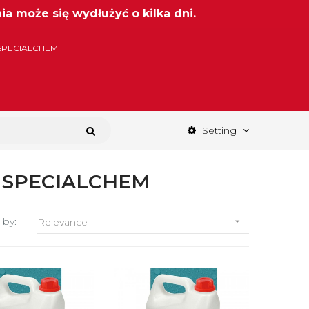
a może się wydłużyć o kilka dni.
SPECIALCHEM
Setting
nd SPECIALCHEM
 by:
Relevance
