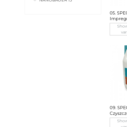
NANOBAUER 15
05. SP
Impregn
Natural
Show
var
09. SP
Czyszcz
Klinkie
Show
var