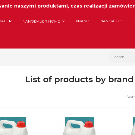
nie naszymi produktami, czas realizacji zamówieni
BAUER
XNANO
NANOAUTO
NANOBAUER HOME
List of products by bra
Sort