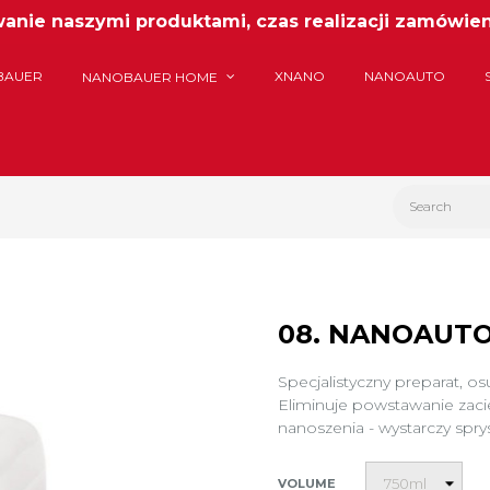
nie naszymi produktami, czas realizacji zamówieni
BAUER
XNANO
NANOAUTO
NANOBAUER HOME
08. NANOAUT
Specjalistyczny preparat, 
Eliminuje powstawanie zaci
nanoszenia - wystarczy spry
VOLUME