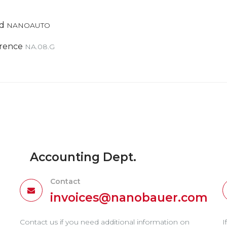
d
NANOAUTO
rence
NA.08.G
Accounting Dept.
Contact
invoices@nanobauer.com
Contact us if you need additional information on
I