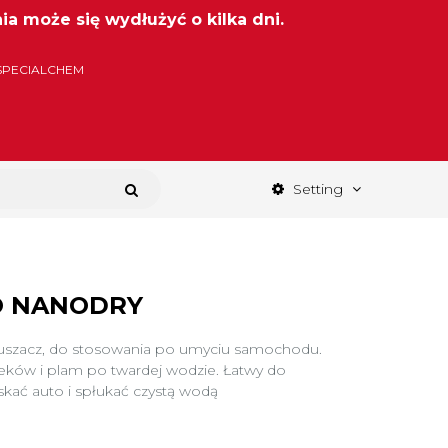
a może się wydłużyć o kilka dni.
SPECIALCHEM
Setting
O NANODRY
osuszacz, do stosowania po umyciu samochodu.
eków i plam po twardej wodzie. Łatwy do
skać auto i spłukać czystą wodą